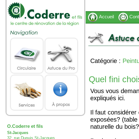
Accueil
Cont
Catégorie :
Peint
Quel fini choi
Vous vous demande
expliqués ici.
Il faut considérer
exposées? (table 
naturelle du bois?
O.Coderre et fils
St-Jacques
32, rue Dupuis St-Jacques