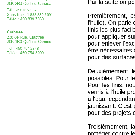
Par la suite on pe
J0K 2R0 Québec Canada
Tél.:
450.839.3691
Sans-frais:
Premièrement, les
1.888.839.3691
Téléc.: 450.839.7360
l'huile). On parle 
finis les plus faci
Crabtree
pour appliquer sur
238 8e Rue, Crabtree
J0K 1B0 Québec Canada
pour enlever l'ex
Tél.:
450.754.2848
être nécessaires a
Téléc.: 450.754.3200
pour des surface
Deuxièmement, les 
possibles. Pour les
Pour les finis, no
vernis à l'huile p
à l'eau, cependant
jaunissant. C'est p
pour des projets o
Troisièmement, la
protéger contre le