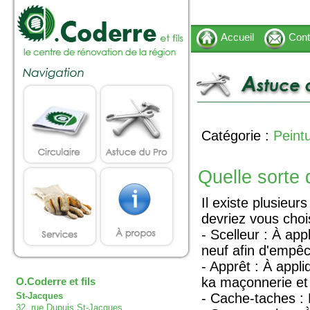
Accueil
Cont
Catégorie :
Peint
Quelle sorte 
Il existe plusieu
devriez vous choi
- Scelleur : À ap
neuf afin d'empêc
- Apprêt : À appl
ka maçonnerie et 
O.Coderre et fils
St-Jacques
- Cache-taches : 
32, rue Dupuis St-Jacques