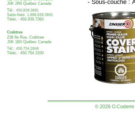
- Sous-couche : À
J0K 2R0 Québec Canada
Tél.:
450.839.3691
Sans-frais:
1.888.839.3691
Téléc.: 450.839.7360
Crabtree
238 8e Rue, Crabtree
J0K 1B0 Québec Canada
Tél.:
450.754.2848
Téléc.: 450.754.3200
© 2026 O.Coderre &